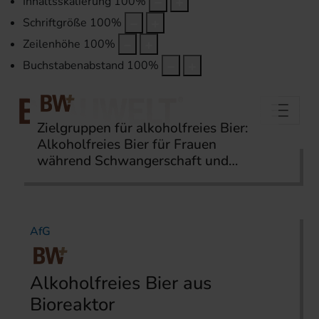
Inhaltsskalierung
100
%
Schriftgröße
100
%
Zeilenhöhe
100
%
Buchstabenabstand
100
%
Zielgruppen für alkoholfreies Bier:
Alkoholfreies Bier für Frauen
während Schwangerschaft und
Startseite
Themen
AfG
Stillzeit?
AfG
Alkoholfreies Bier aus
Bioreaktor