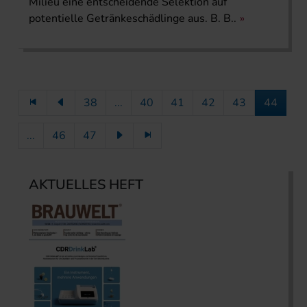
Milieu eine entscheidende Selektion auf
potentielle Getränkeschädlinge aus. B. B..
38
...
40
41
42
43
44
...
46
47
AKTUELLES HEFT