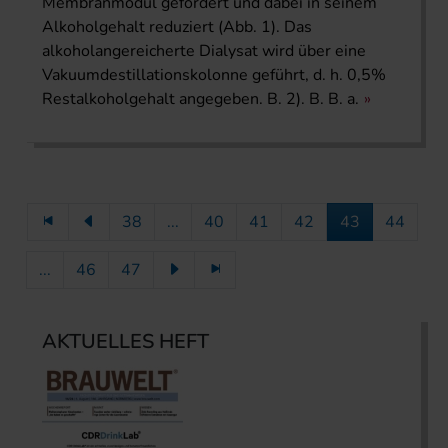
Membranmodul gefördert und dabei in seinem
Alkoholgehalt reduziert (Abb. 1). Das
alkoholangereicherte Dialysat wird über eine
Vakuumdestillationskolonne geführt, d. h. 0,5%
Restalkoholgehalt angegeben. B. 2). B. B. a.
38
...
40
41
42
43
44
...
46
47
AKTUELLES HEFT