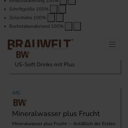
Inhaltsskalierung
100
%
Schriftgröße
100
%
Zeilenhöhe
100
%
Buchstabenabstand
100
%
US-Soft Drinks mit Plus
Startseite
Themen
AfG
AfG
Mineralwasser plus Frucht
Mineralwasser plus Frucht -- Anläßlich der Ersten