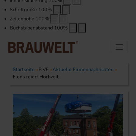
Inhaltsskalierung
100
%
Schriftgröße
100
%
Zeilenhöhe
100
%
Buchstabenabstand
100
%
Startseite
FIVE
Aktuelle Firmennachrichten
Flens feiert Hochzeit