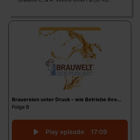
Brauerei C. & A. Veltins GmbH & Co. KG