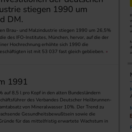
ustrie stiegen 1990 um
I
rd DM.
w
e
hen Brau- und Malzindustrie stiegen 1990 um 26,5%
w
ie des IFO-Institutes, München, hervor, auf die der
M
einer Hochrechnung erhöhte sich 1990 die
d
schäftigten ist mit 53 037 fast gleich geblieben.
a
um 1991
uf 8,5 l pro Kopf in den alten Bundesländern
chäftsführer des Verbandes Deutscher Heilbrunnen-
samtabsatz von Mineralwasser 10%. Der Trend zu
 wachsende Gesundheitsbewußtsein sowie die
Gründe für das mittelfristig erwartete Wachstum in