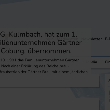
G, Kulmbach, hat zum 1.
Login
Mediadaten
Newsletter
E-
ilienunternehmen Gärtner
i Coburg, übernommen.
. 10. 1991 das Familienunternehmen Gärtner
ere
Mediathek
Dossier
FIVE
Media
Fi
 Nach einer Erklärung des Reichelbräu-
raubetrieb der Gärtner Bräu mit einem jährlichen