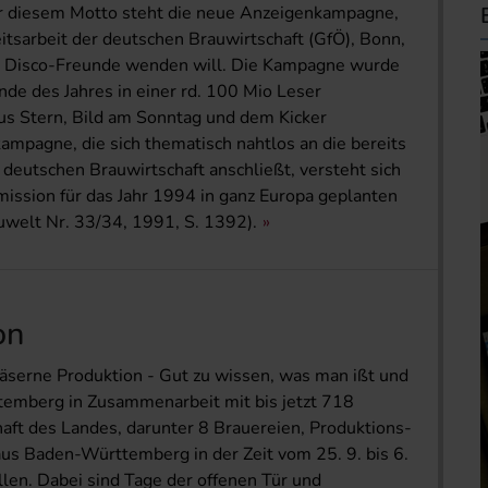
er diesem Motto steht die neue Anzeigenkampagne,
keitsarbeit der deutschen Brauwirtschaft (GfÖ), Bonn,
nd Disco-Freunde wenden will. Die Kampagne wurde
nde des Jahres in einer rd. 100 Mio Leser
us Stern, Bild am Sonntag und dem Kicker
mpagne, die sich thematisch nahtlos an die bereits
 deutschen Brauwirtschaft anschließt, versteht sich
mission für das Jahr 1994 in ganz Europa geplanten
uwelt Nr. 33/34, 1991, S. 1392).
on
äserne Produktion - Gut zu wissen, was man ißt und
temberg in Zusammenarbeit mit bis jetzt 718
aft des Landes, darunter 8 Brauereien, Produktions-
s Baden-Württemberg in der Zeit vom 25. 9. bis 6.
llen. Dabei sind Tage der offenen Tür und