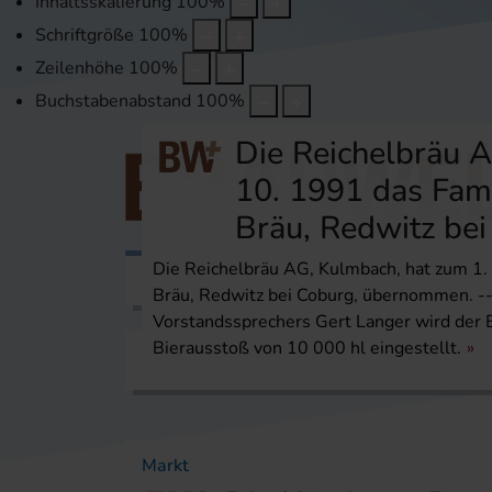
Inhaltsskalierung
100
%
Schriftgröße
100
%
Zeilenhöhe
100
%
Buchstabenabstand
100
%
Die Reichelbräu A
10. 1991 das Fam
Bräu, Redwitz be
Die Reichelbräu AG, Kulmbach, hat zum 1
Themen
Veranstaltungen
Karri
Bräu, Redwitz bei Coburg, übernommen. --
Vorstandssprechers Gert Langer wird der B
Bierausstoß von 10 000 hl eingestellt.
Startseite
Themen
Markt
Markt