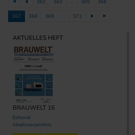
362
363
...
365
366
367
368
369
...
371
AKTUELLES HEFT
BRAUWELT 16
Editorial
Inhaltsverzeichnis