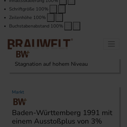
Inhaltsskalierung
100
%
Schriftgröße
100
%
Zeilenhöhe
100
%
Buchstabenabstand
100
%
Stagnation auf hohem Niveau
Startseite
Themen
Markt
Markt
Baden-Württemberg 1991 mit
einem Ausstoßplus von 3%