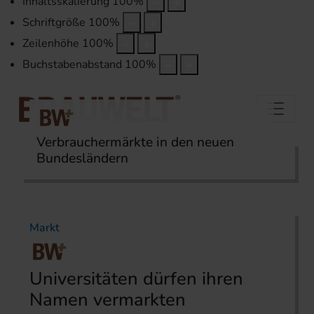
Inhaltsskalierung
100
%
Schriftgröße
100
%
Zeilenhöhe
100
%
Buchstabenabstand
100
%
Verbrauchermärkte in den neuen
Bundesländern
Startseite
Themen
Markt
Markt
Universitäten dürfen ihren
Namen vermarkten