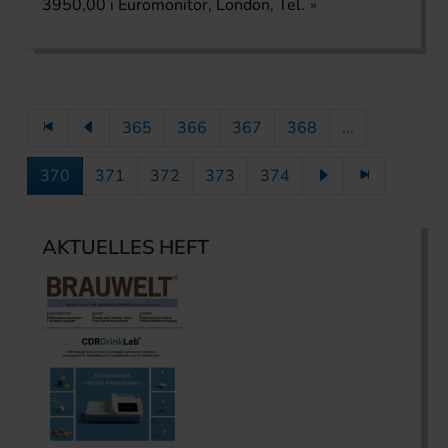
3950,00 i Euromonitor, London, Tel.
365
366
367
368
...
370
371
372
373
374
AKTUELLES HEFT