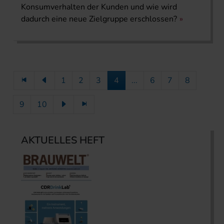
Konsumverhalten der Kunden und wie wird
dadurch eine neue Zielgruppe erschlossen?
1
2
3
4
...
6
7
8
9
10
AKTUELLES HEFT