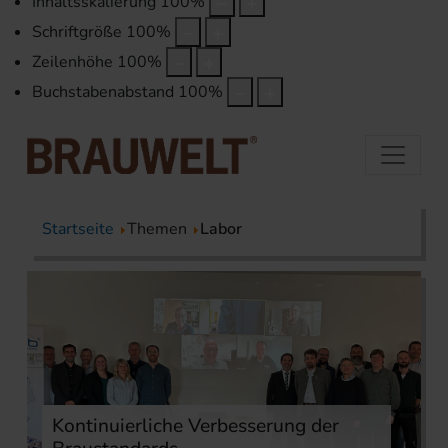
Inhaltsskalierung
100
%
Schriftgröße
100
%
Zeilenhöhe
100
%
Buchstabenabstand
100
%
Startseite
Themen
Labor
Kontinuierliche Verbesserung der