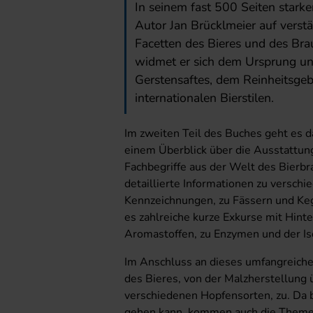
In seinem fast 500 Seiten stark
Autor Jan Brückl­meier auf verst
Facetten des Bieres und des Bra
widmet er sich dem Ursprung und
Gerstensaftes, dem Reinheitsge
internationalen Bierstilen.
Im zweiten Teil des Buches geht es 
einem Überblick über die Ausstattun
Fachbegriffe aus der Welt des Bierbr
detaillierte Informationen zu versc
Kennzeichnungen, zu Fässern und Keg
es zahlreiche kurze Exkurse mit Hint
Aromastoffen, zu Enzymen und der Is
Im Anschluss an dieses umfangreiche
des Bieres, von der Malzherstellung 
verschiedenen Hopfensorten, zu. Da b
gehen kann, kommen auch die Themen