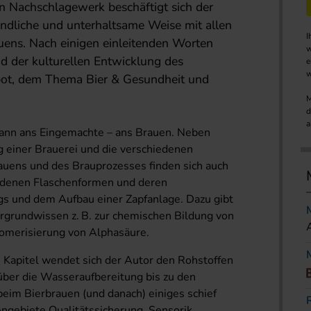
en Nachschlagewerk beschäftigt sich der
ändliche und unterhaltsame Weise mit allen
I
uens. Nach einigen einleitenden Worten
w
 der kulturellen Entwicklung des
e
w
bot, dem Thema Bier & Gesundheit und
M
d
a
dann ans Eingemachte – ans Brauen. Neben
g einer Brauerei und die verschiedenen
auens und des Brauprozesses finden sich auch
hiedenen Flaschenformen und deren
s und dem Aufbau einer Zapfanlage. Dazu gibt
ergrundwissen z. B. zur chemischen Bildung von
omerisierung von Alphasäure.
 Kapitel wendet sich der Autor den Rohstoffen
über die Wasseraufbereitung bis zu den
eim Bierbrauen (und danach) einiges schief
gebiete Qualitätssicherung, Sensorik,