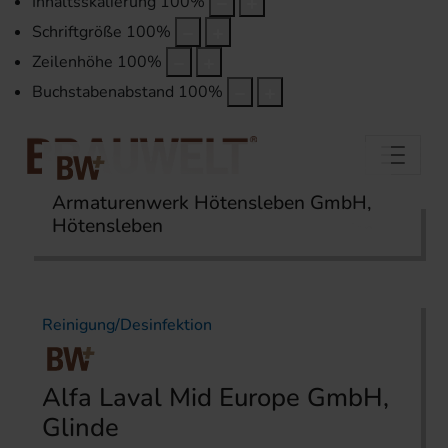
Inhaltsskalierung
100
%
Schriftgröße
100
%
Zeilenhöhe
100
%
Buchstabenabstand
100
%
Armaturenwerk Hötensleben GmbH,
Hötensleben
Startseite
Themen
Reinigung/Desinfektion
Reinigung/Desinfektion
Alfa Laval Mid Europe GmbH,
Glinde