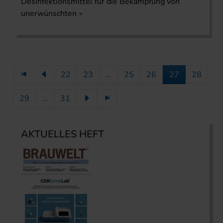
Desinfektionsmittel für die Bekämpfung von
unerwünschten
22
23
...
25
26
27
28
29
...
31
AKTUELLES HEFT