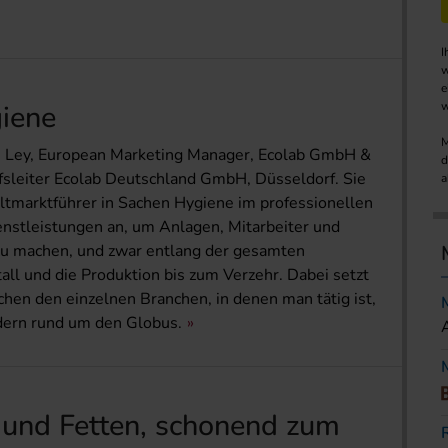
I
w
e
giene
w
M
us Ley, European Marketing Manager, Ecolab GmbH &
d
sleiter Ecolab Deutschland GmbH, Düsseldorf. Sie
a
ltmarktführer in Sachen Hygiene im professionellen
enstleistungen an, um Anlagen, Mitarbeiter und
 zu machen, und zwar entlang der gesamten
ll und die Produktion bis zum Verzehr. Dabei setzt
hen den einzelnen Branchen, in denen man tätig ist,
dern rund um den Globus.
 und Fetten, schonend zum