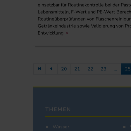
einsetzbar für Routinekontrolle bei der Past
Lebensmitteln, F-Wert und PE-Wert Berechn
Routineüberprüfungen von Flaschenreinigu
Getränkeindustrie sowie Validierung von Pr
Entwicklung.
20
21
22
23
...
25
THEMEN
Wasser