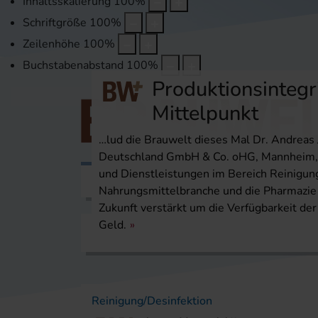
Inhaltsskalierung
100
%
Schriftgröße
100
%
Zeilenhöhe
100
%
Buchstabenabstand
100
%
Produktionsintegr
Mittelpunkt
…lud die Brauwelt dieses Mal Dr. Andreas 
Deutschland GmbH & Co. oHG, Mannheim, e
und Dienstleistungen im Bereich Reinigun
Themen
Veranstaltungen
Karri
Nahrungsmittelbranche und die Pharmazie a
Zukunft verstärkt um die Verfügbarkeit der
Geld.
Startseite
Themen
Reinigung/Desinfekti
Reinigung/Desinfektion