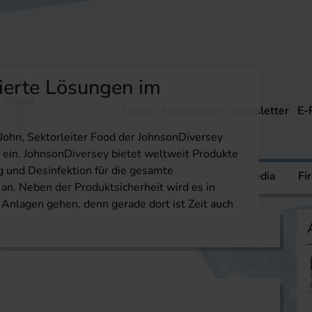
ierte Lösungen im
Login
Mediadaten
Newsletter
E-
John, Sektorleiter Food der JohnsonDiversey
in. JohnsonDiversey bietet weltweit Produkte
g und Desinfektion für die gesamte
ere
Mediathek
Dossier
FIVE
Media
Fi
n. Neben der Produktsicherheit wird es in
 Anlagen gehen, denn gerade dort ist Zeit auch
on