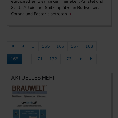
europäischen Biermarken Heineken, Amstel und
Stella Artois ihre Spitzenplätze an Budweiser,
Corona und Foster’s abtreten.
...
165
166
167
168
169
...
171
172
173
AKTUELLES HEFT