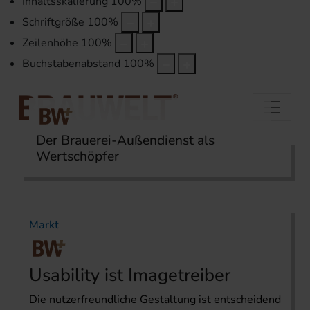
Inhaltsskalierung
100
%
Schriftgröße
100
%
Zeilenhöhe
100
%
Buchstabenabstand
100
%
Der Brauerei-Außendienst als
Wertschöpfer
Startseite
Themen
Markt
Markt
Usability ist Imagetreiber
Die nutzerfreundliche Gestaltung ist entscheidend