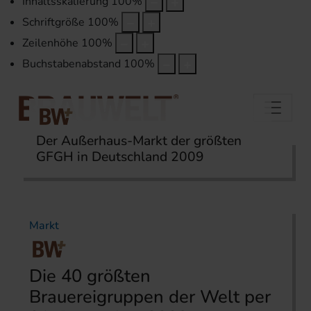
Inhaltsskalierung
100
%
Schriftgröße
100
%
Zeilenhöhe
100
%
Buchstabenabstand
100
%
Der Außerhaus-Markt der größten
GFGH in Deutschland 2009
Startseite
Themen
Markt
Markt
Die 40 größten
Brauereigruppen der Welt per