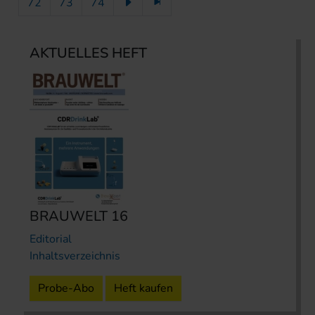
72
73
74
AKTUELLES HEFT
BRAUWELT 16
Editorial
Inhaltsverzeichnis
Probe-Abo
Heft kaufen