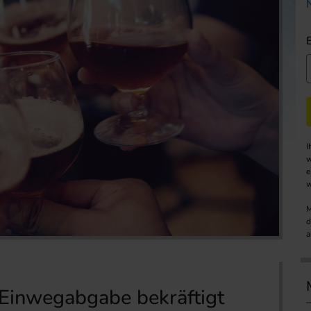
I
w
e
w
M
d
a
Einwegabgabe bekräftigt