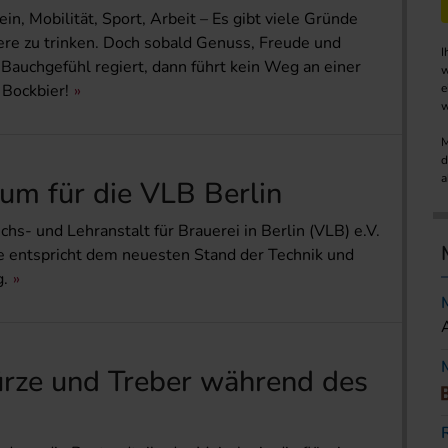
n, Mobilität, Sport, Arbeit – Es gibt viele Gründe
ere zu trinken. Doch sobald Genuss, Freude und
I
Bauchgefühl regiert, dann führt kein Weg an einer
w
 Bockbier!
e
w
M
d
a
um für die VLB Berlin
chs- und Lehranstalt für Brauerei in Berlin (VLB) e.V.
e entspricht dem neuesten Stand der Technik und
g.
Würze und Treber während des