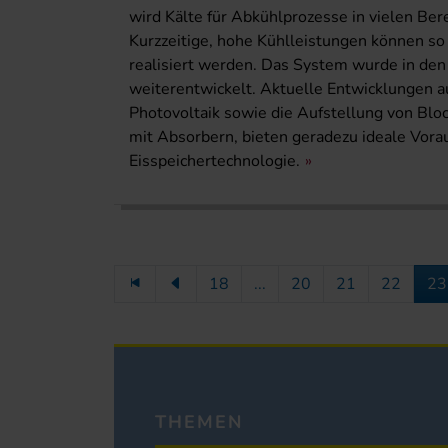
wird Kälte für Abkühlprozesse in vielen Ber
Kurzzeitige, hohe Kühlleistungen können so
realisiert werden. Das System wurde in den 
weiterentwickelt. Aktuelle Entwicklungen a
Photovoltaik sowie die Aufstellung von Blo
mit Absorbern, bieten geradezu ideale Vora
Eisspeichertechnologie.
18
...
20
21
22
23
THEMEN