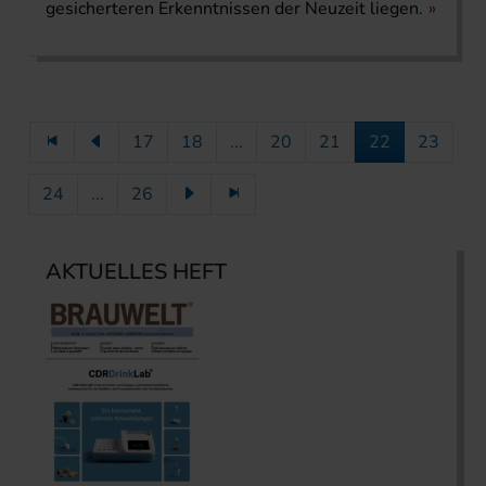
gesicherteren Erkenntnissen der Neuzeit liegen.
17
18
...
20
21
22
23
24
...
26
AKTUELLES HEFT