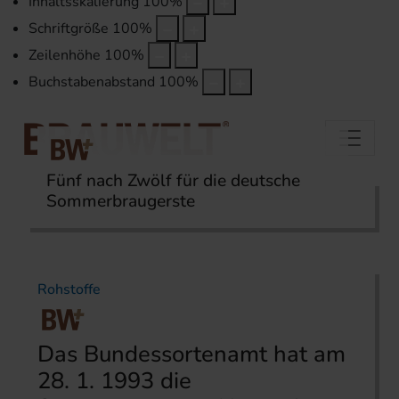
Inhaltsskalierung
100
%
Schriftgröße
100
%
Zeilenhöhe
100
%
Buchstabenabstand
100
%
Fünf nach Zwölf für die deutsche
Sommerbraugerste
Startseite
Themen
Rohstoffe
Rohstoffe
Das Bundessortenamt hat am
28. 1. 1993 die