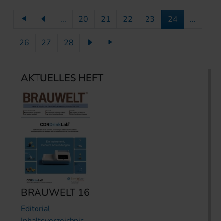
...
20
21
22
23
24
...
26
27
28
AKTUELLES HEFT
BRAUWELT 16
Editorial
Inhaltsverzeichnis