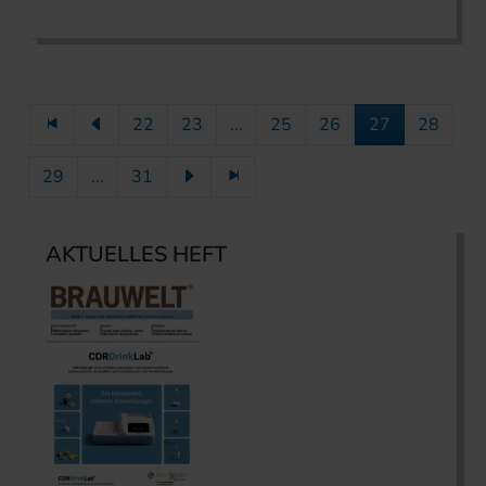
22
23
...
25
26
27
28
29
...
31
AKTUELLES HEFT