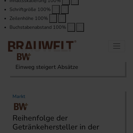
Inhaltsskalierung
100
%
Schriftgröße
100
%
Zeilenhöhe
100
%
Buchstabenabstand
100
%
Einweg steigert Absätze
Startseite
Themen
Markt
Markt
Reihenfolge der
Getränkehersteller in der