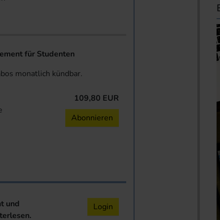
ent für Studenten
abos monatlich kündbar.
109,80 EUR
e
Abonnieren
nt und
Login
terlesen.