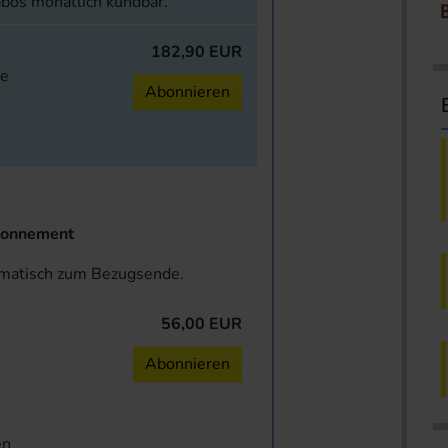
abos monatlich kündbar.
182,90 EUR
ne
Abonnieren
onnement
omatisch zum Bezugsende.
56,00 EUR
n
Abonnieren
en