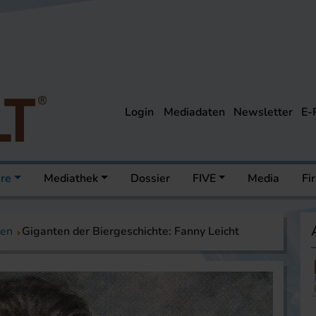
Login
Mediadaten
Newsletter
E-
ere
Mediathek
Dossier
FIVE
Media
Fi
nen
Giganten der Biergeschichte: Fanny Leicht