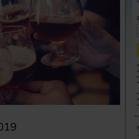
I
w
e
w
M
d
a
019