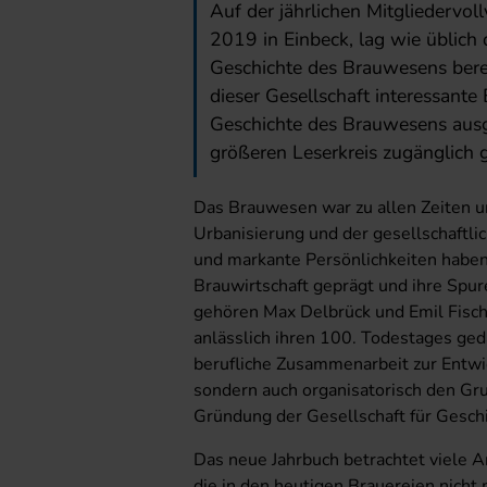
Auf der jährlichen Mitgliedervo
2019 in Einbeck, lag wie üblich 
Geschichte des Brauwesens bereit
dieser Gesellschaft interessant
Geschichte des Brauwesens ausg
größeren Leserkreis zugänglich 
Das Brauwesen war zu allen Zeiten u
Urbanisierung und der gesellschaftli
und markante Persönlichkeiten haben
Brauwirtschaft geprägt und ihre Spure
gehören Max Delbrück und Emil Fische
anlässlich ihren 100. Todestages geda
berufliche Zusammenarbeit zur Entwi
sondern auch organisatorisch den Gru
Gründung der Gesellschaft für Gesch
Das neue Jahrbuch betrachtet viele A
die in den heutigen Brauereien nich