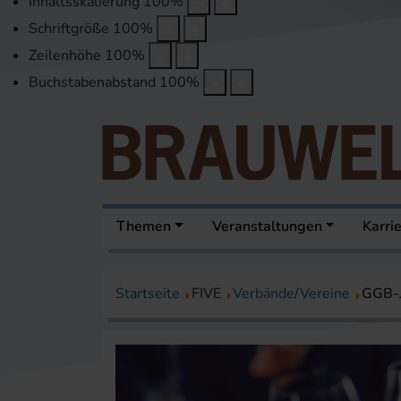
Inhaltsskalierung
100
%
Schriftgröße
100
%
Zeilenhöhe
100
%
Buchstabenabstand
100
%
Themen
Veranstaltungen
Karri
Startseite
FIVE
Verbände/Vereine
GGB-J