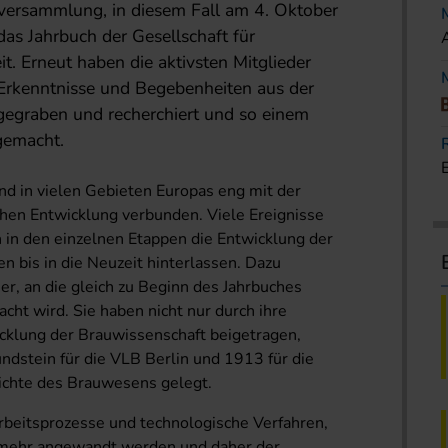
llversammlung, in diesem Fall am 4. Oktober
das Jahrbuch der Gesellschaft für
. Erneut haben die aktivsten Mitglieder
e Erkenntnisse und Begebenheiten aus der
egraben und recherchiert und so einem
gemacht.
nd in vielen Gebieten Europas eng mit der
chen Entwicklung verbunden. Viele Ereignisse
 in den einzelnen Etappen die Entwicklung der
n bis in die Neuzeit hinterlassen. Dazu
r, an die gleich zu Beginn des Jahrbuches
cht wird. Sie haben nicht nur durch ihre
cklung der Brauwissenschaft beigetragen,
ndstein für die VLB Berlin und 1913 für die
ichte des Brauwesens gelegt.
rbeitsprozesse und technologische Verfahren,
t mehr angewandt werden und daher der