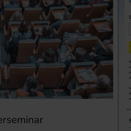
I
w
e
w
M
d
a
erseminar