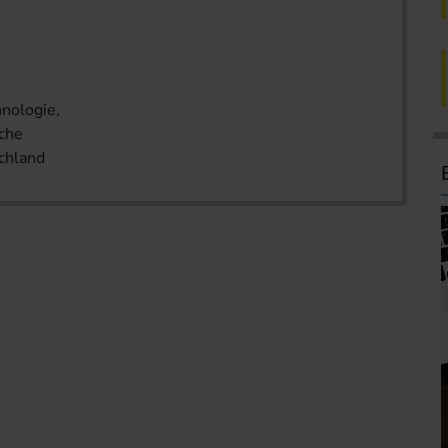
hnologie,
sche
schland