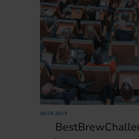
09.04.2019
BestBrewChalle