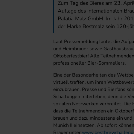
Zum Tag des Bieres am 23. April 
Auflage des internationalen Br
Palatia Malz GmbH. Im Jahr 2019
der Marke Bestmalz sein 120-jäh
Laut Pressemeldung lautet die Aufga
und Heimbrauer sowie Gasthausbrauer
Oktoberfestbier! Alle Teilnehmenden 
professioneller Bier-Sommeliers.
Eine der Besonderheiten des Wettbew
virtuell treffen, um ihren Wettbewe
einzubrauen. Presse und Bierfans kön
Schaltungen miterleben, denn die Ver
sozialen Netzwerken verbreitet. Die
dass die Teilnehmenden ein Oktober
brauen und dazu mindestens ein und
Munich II einsetzen. Ab sofort könne
Brauer unter
www.bestbrewchalleng