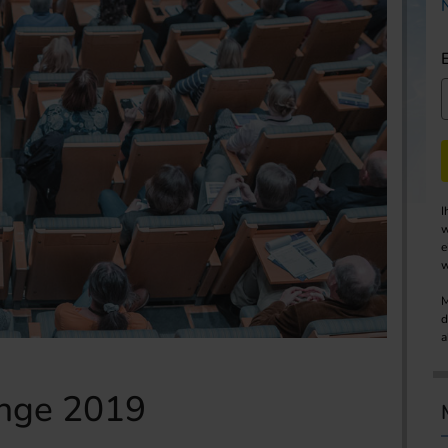
I
w
e
w
M
d
a
nge 2019