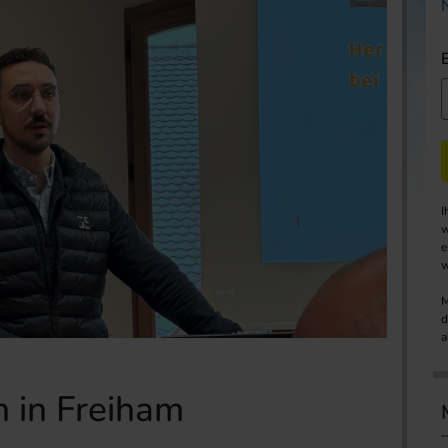
I
w
e
w
M
d
a
 in Freiham