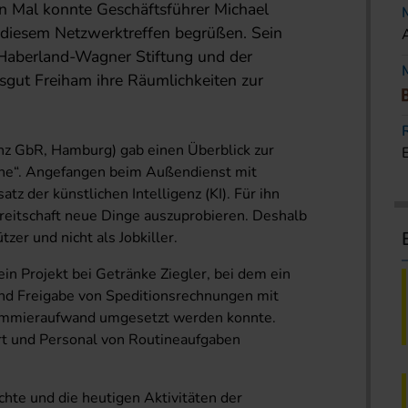
en Mal konnte Geschäftsführer Michael
 diesem Netzwerktreffen begrüßen. Sein
-Haberland-Wagner Stiftung und der
gsgut Freiham ihre Räumlichkeiten zur
z GbR, Hamburg) gab einen Überblick zur
nche“. Angefangen beim Außendienst mit
tz der künstlichen Intelligenz (KI). Für ihn
reitschaft neue Dinge auszuprobieren. Deshalb
zer und nicht als Jobkiller.
ein Projekt bei Getränke Ziegler, bei dem ein
nd Freigabe von Speditionsrechnungen mit
rammieraufwand umgesetzt werden konnte.
ert und Personal von Routineaufgaben
chte und die heutigen Aktivitäten der