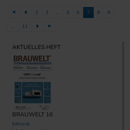
2
3
...
5
6
7
8
9
...
11
AKTUELLES HEFT
BRAUWELT 16
Editorial