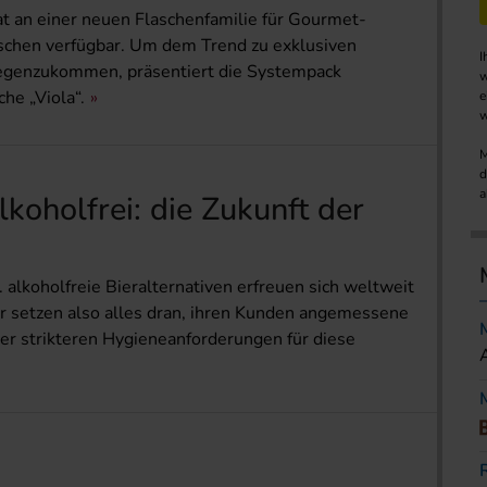
t an einer neuen Flaschenfamilie für Gourmet-
aschen verfügbar. Um dem Trend zu exklusiven
I
egenzukommen, präsentiert die Systempack
w
he „Viola“.
e
w
M
d
a
koholfrei: die Zukunft der
lkoholfreie Bieralternativen erfreuen sich weltweit
r setzen also alles dran, ihren Kunden angemessene
er strikteren Hygieneanforderungen für diese