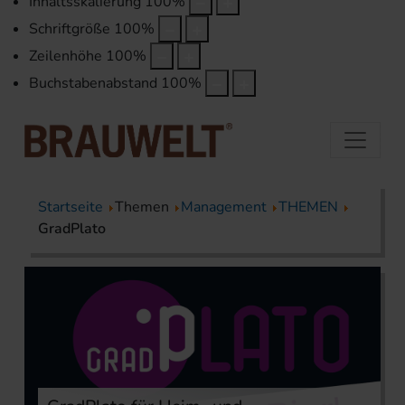
Inhaltsskalierung
100
%
Schriftgröße
100
%
Zeilenhöhe
100
%
Buchstabenabstand
100
%
Startseite
Themen
Management
THEMEN
GradPlato