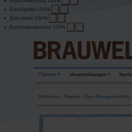
Inhaltsskalierung
100
%
Schriftgröße
100
%
Zeilenhöhe
100
%
Buchstabenabstand
100
%
Themen
Veranstaltungen
Karri
Startseite
Themen
Bier-/Braugeschichte