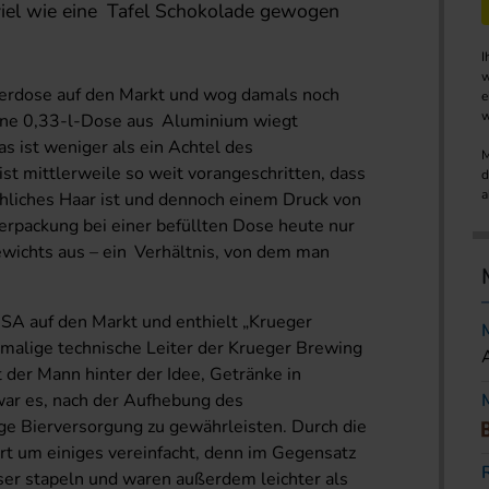
viel wie eine Tafel Schokolade gewogen
I
w
ierdose auf den Markt und wog damals noch
e
w
ine 0,33-l-Dose aus Aluminium wiegt
s ist weniger als ein Achtel des
M
st mittlerweile so weit vorangeschritten, dass
d
a
hliches Haar ist und dennoch einem Druck von
erpackung bei einer befüllten Dose heute nur
wichts aus – ein Verhältnis, von dem man
SA auf den Markt und enthielt „Krueger
alige technische Leiter der Krueger Brewing
der Mann hinter der Idee, Getränke in
war es, nach der Aufhebung des
ge Bierversorgung zu gewährleisten. Durch die
t um einiges vereinfacht, denn im Gegensatz
ser stapeln und waren außerdem leichter als