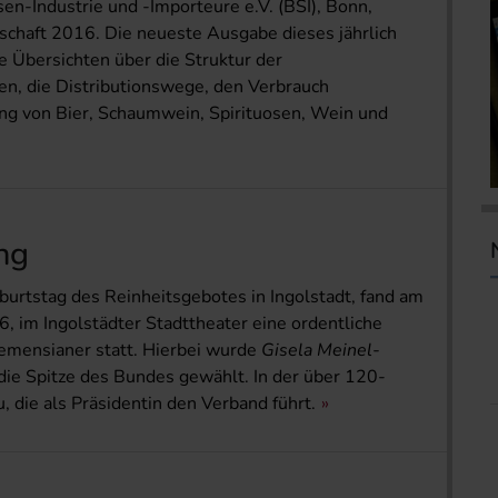
n-Industrie und -Importeure e.V. (BSI), Bonn,
tschaft 2016. Die neueste Ausgabe dieses jährlich
 Übersichten über die Struktur der
en, die Distributionswege, den Verbrauch
ng von Bier, Schaumwein, Spirituosen, Wein und
ng
burtstag des Reinheitsgebotes in Ingolstadt, fand am
, im Ingol­städter Stadttheater eine ordentliche
mensianer statt. Hierbei wurde
Gisela Meinel-
die Spitze des Bundes gewählt. In der über 120-
u, die als Präsidentin den Verband führt.