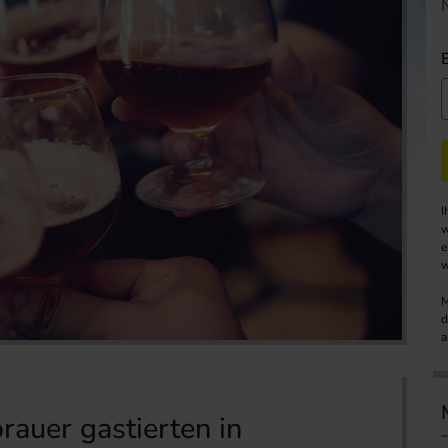
I
w
e
w
M
d
a
auer gastierten in