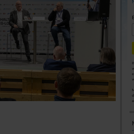
I
w
e
w
M
d
a