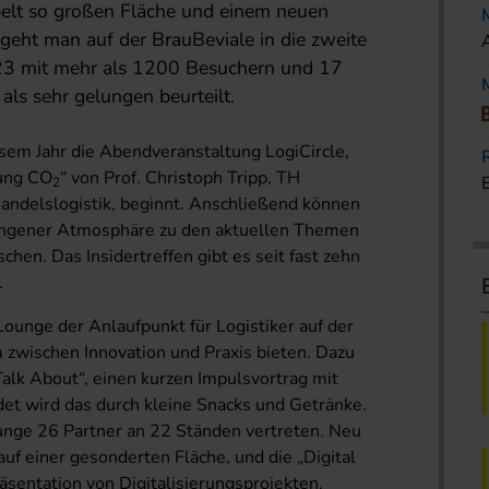
ppelt so großen Fläche und einem neuen
 geht man auf der BrauBeviale in die zweite
23 mit mehr als 1200 Besuchern und 17
als sehr gelungen beurteilt.
esem Jahr die Abendveranstaltung LogiCircle,
rung CO
“ von Prof. Christoph Tripp, TH
2
andelslogistik, beginnt. Anschließend können
ungener Atmosphäre zu den aktuellen Themen
chen. Das Insidertreffen gibt es seit fast zehn
.
 Lounge der Anlaufpunkt für Logistiker auf der
 zwischen Innovation und Praxis bieten. Dazu
 Talk About“, einen kurzen Impulsvortrag mit
et wird das durch kleine Snacks und Getränke.
Lounge 26 Partner an 22 Ständen vertreten. Neu
uf einer gesonderten Fläche, und die „Digital
äsentation von Digitalisierungsprojekten.