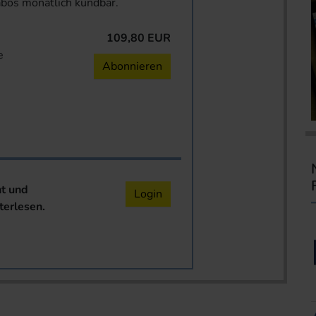
abos monatlich kündbar.
109,80 EUR
e
Abonnieren
nt und
Login
terlesen.