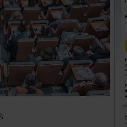
I
w
e
w
M
d
a
s