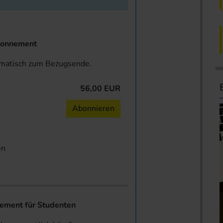
onnement
omatisch zum Bezugsende.
56,00 EUR
n
Abonnieren
en
ent für Studenten