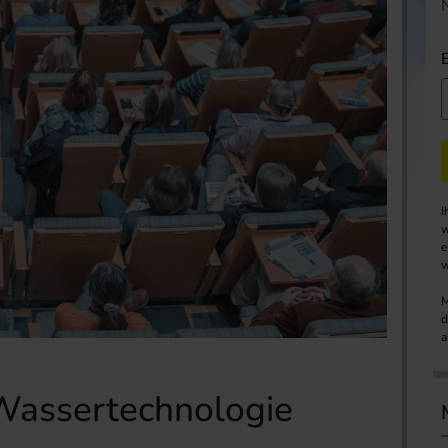
I
w
e
w
M
d
a
 Wassertechnologie