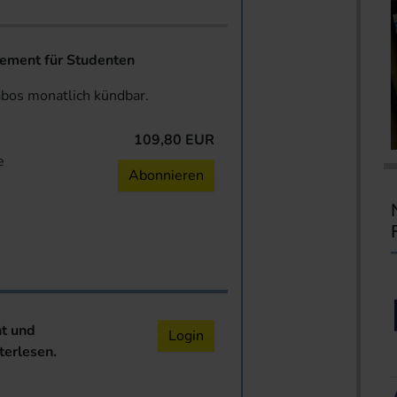
ent für Studenten
abos monatlich kündbar.
109,80 EUR
e
Abonnieren
nt und
Login
terlesen.