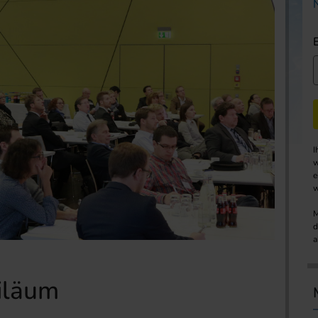
I
w
e
w
M
d
a
iläum