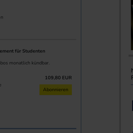
en
ent für Studenten
abos monatlich kündbar.
109,80 EUR
e
Abonnieren