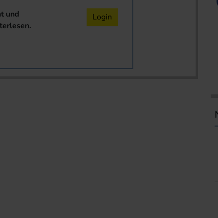
nt und
Login
terlesen.