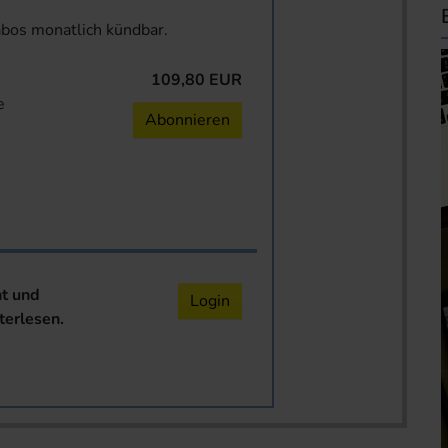
abos monatlich kündbar.
109,80 EUR
e
Abonnieren
nt und
Login
terlesen.