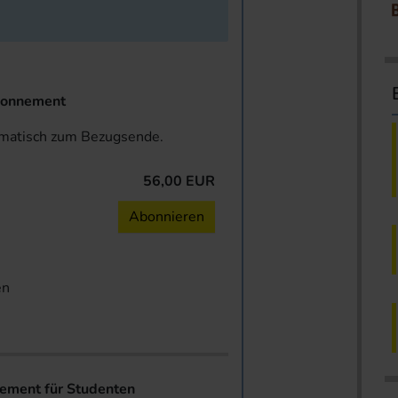
onnement
omatisch zum Bezugsende.
56,00 EUR
n
Abonnieren
en
ent für Studenten