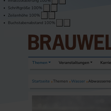
Inhaltsskalierung
100
%
Schriftgröße
100
%
Zeilenhöhe
100
%
Buchstabenabstand
100
%
Themen
Veranstaltungen
Karri
Startseite
Themen
Wasser
Abwasserre