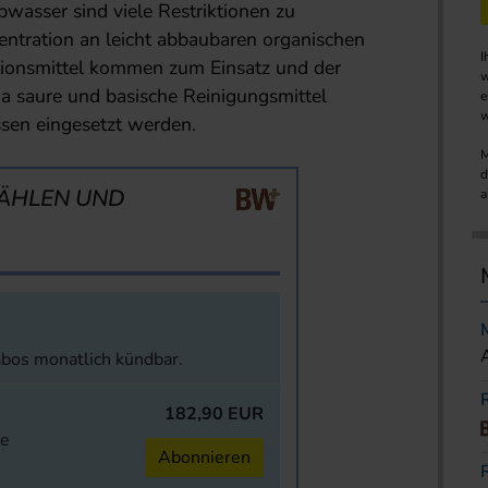
wasser sind viele Restriktionen zu
entration an leicht abbaubaren organischen
I
ionsmittel kommen zum Einsatz und der
w
a saure und basische Reinigungsmittel
e
w
sen eingesetzt werden.
M
d
ÄHLEN UND
a
abos monatlich kündbar.
182,90 EUR
ne
Abonnieren