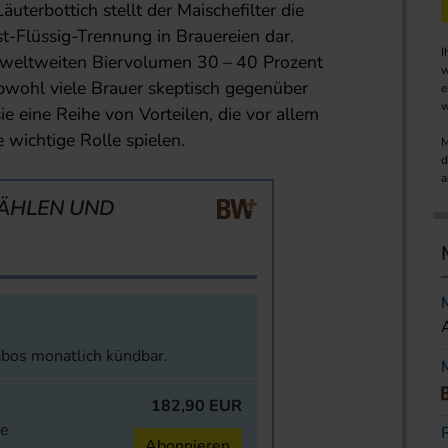
terbottich stellt der Mai­schefilter die
t-Flüssig-Trennung in Brauereien dar.
I
eltweiten Biervolumen 30 – 40 Prozent
w
Ob­wohl viele Brauer skeptisch gegenüber
e
w
sie eine Reihe von Vorteilen, die vor allem
 wichtige Rolle spielen.
M
d
a
ÄHLEN UND
abos monatlich kündbar.
182,90 EUR
ne
Abonnieren