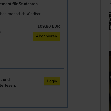
ent für Studenten
abos monatlich kündbar.
109,80 EUR
e
Abonnieren
nt und
Login
terlesen.