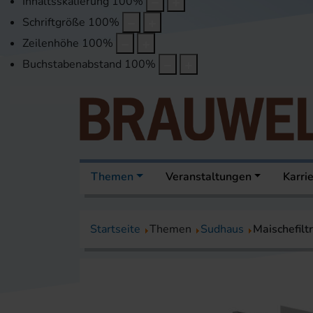
Inhaltsskalierung
100
%
Schriftgröße
100
%
Zeilenhöhe
100
%
Buchstabenabstand
100
%
Themen
Veranstaltungen
Karri
Startseite
Themen
Sudhaus
Maischefiltr