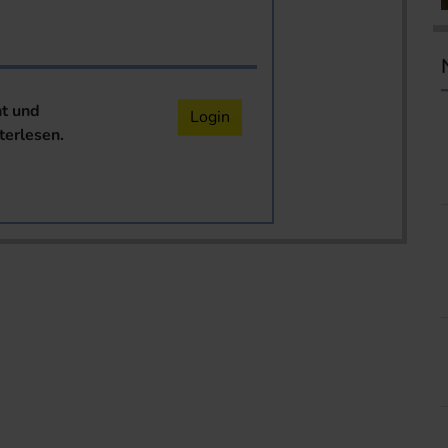
nt und
Login
terlesen.