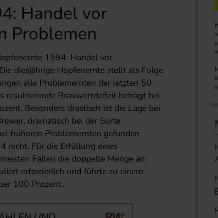
4: Handel vor
I
n Problemen
w
e
w
Hopfenernte 1994: Handel vor
e diesjährige Hopfenernte stellt als Folge
M
d
ngen alle Problemernten der letzten 50
a
s resultierende Brauwertdefizit beträgt bei
zent. Besonders drastisch ist die Lage bei
rewer, dramatisch bei der Sorte
bei früheren Problemernten gefunden
4 nicht. Für die Erfüllung eines
 meisten Fällen die doppelte Menge an
liert erforderlich und führte zu einem
ber 100 Prozent..
ÄHLEN UND