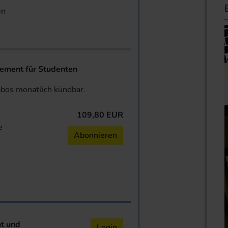
en
ent für Studenten
abos monatlich kündbar.
109,80 EUR
e
Abonnieren
nt und
Login