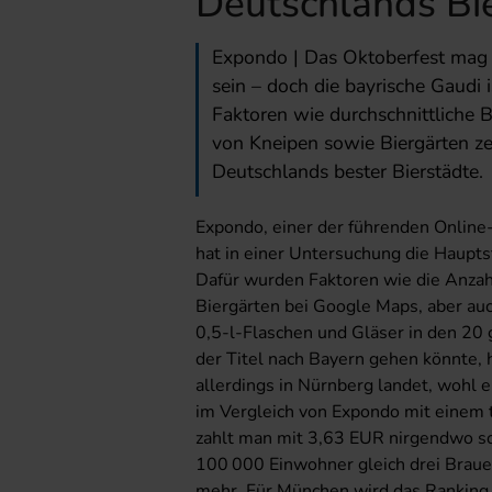
Deutschlands Bi
Expondo | Das Oktoberfest mag 
sein – doch die bayrische Gaudi is
Faktoren wie durchschnittliche
von Kneipen sowie Biergärten ze
Deutschlands bester Bierstädte.
Expondo, einer der führenden Online
hat in einer Untersuchung die Haupts
Dafür wurden Faktoren wie die Anza
Biergärten bei Google Maps, aber auch
0,5-l-Flaschen und Gläser in den 20
der Titel nach Bayern gehen könnte, 
allerdings in Nürnberg landet, wohl e
im Vergleich von Expondo mit einem t
zahlt man mit 3,63 EUR nirgendwo s
100 000 Einwohner gleich drei Brau
mehr. Für München wird das Ranking 