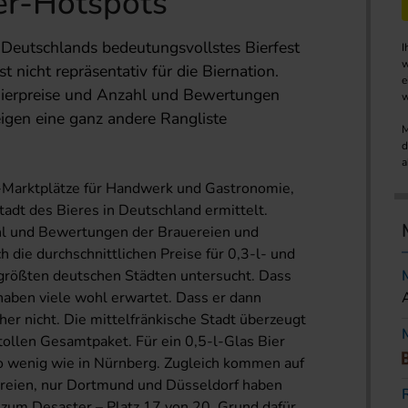
er-Hotspots
Deutschlands bedeutungsvollstes Bierfest
I
w
t nicht repräsentativ für die Biernation.
e
 Bierpreise und Anzahl und Bewertungen
w
igen eine ganz andere Rangliste
M
d
a
-Marktplätze für Handwerk und Gastronomie,
tadt des Bieres in Deutschland ermittelt.
hl und Bewertungen der Brauereien und
 die durchschnittlichen Preise für 0,3-l- und
 größten deutschen Städten untersucht. Dass
haben viele wohl erwartet. Dass er dann
her nicht. Die mittelfränkische Stadt überzeugt
ollen Gesamtpaket. Für ein 0,5-l-Glas Bier
o wenig wie in Nürnberg. Zugleich kommen auf
ereien, nur Dortmund und Düsseldorf haben
zum Desaster – Platz 17 von 20. Grund dafür