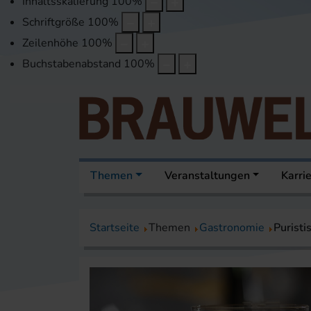
Inhaltsskalierung
100
%
Schriftgröße
100
%
Zeilenhöhe
100
%
Buchstabenabstand
100
%
Themen
Veranstaltungen
Karri
Startseite
Themen
Gastronomie
Puristi