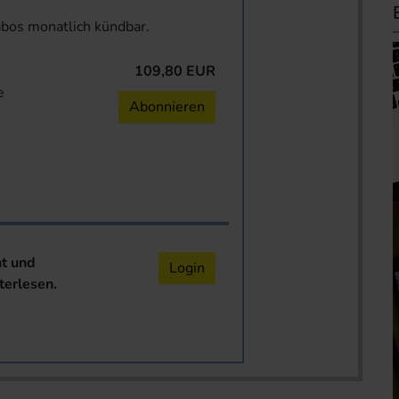
abos monatlich kündbar.
109,80 EUR
e
Abonnieren
nt und
Login
terlesen.