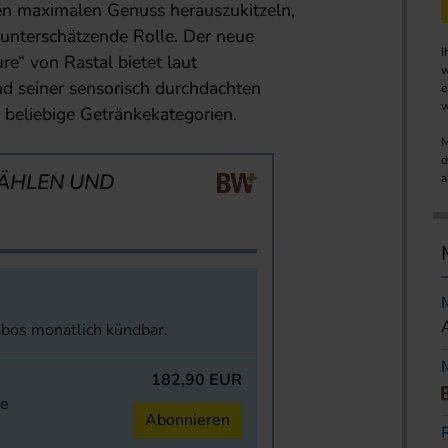
en maximalen Genuss herauszukitzeln,
u unterschätzende Rolle. Der neue
I
re“ von Rastal bietet laut
w
 seiner sensorisch durchdachten
e
w
 beliebige Getränkekategorien.
M
d
ÄHLEN UND
a
abos monatlich kündbar.
182,90 EUR
ne
Abonnieren