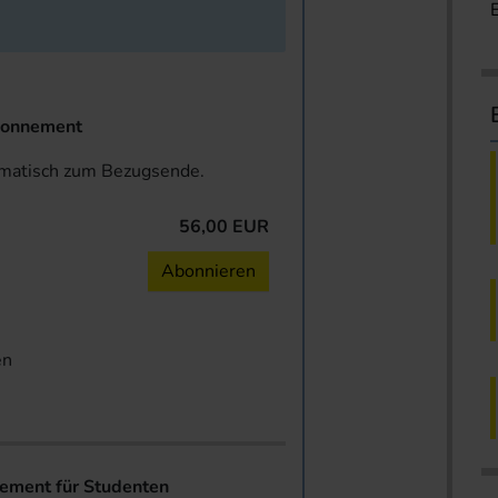
onnement
omatisch zum Bezugsende.
56,00 EUR
n
Abonnieren
en
ent für Studenten