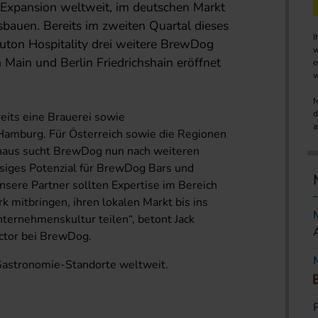
Expansion weltweit, im deutschen Markt
sbauen. Bereits im zweiten Quartal dieses
I
ruton Hospitality drei weitere BrewDog
w
Main und Berlin Friedrichshain eröffnet
e
w
M
d
eits eine Brauerei sowie
a
Hamburg. Für Österreich sowie die Regionen
inaus sucht BrewDog nun nach weiteren
esiges Potenzial für BrewDog Bars und
Unsere Partner sollten Expertise im Bereich
 mitbringen, ihren lokalen Markt bis ins
ternehmenskultur teilen“, betont Jack
ctor bei BrewDog.
Gastronomie-Standorte weltweit.