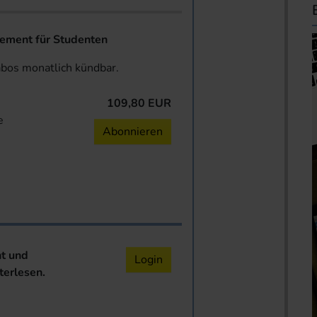
ent für Studenten
abos monatlich kündbar.
109,80 EUR
e
Abonnieren
nt und
Login
terlesen.