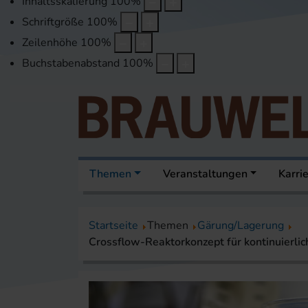
Inhaltsskalierung
100
%
Schriftgröße
100
%
Zeilenhöhe
100
%
Buchstabenabstand
100
%
Themen
Veranstaltungen
Karri
Startseite
Themen
Gärung/Lagerung
Crossflow-Reaktorkonzept für kontinuierli