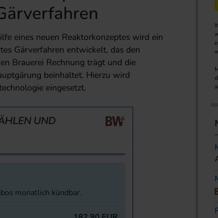
 Gärverfahren
I
w
ilfe eines neuen Reaktor­konzeptes wird ein
e
rtes Gärver­fahren entwickelt, das den
w
en Brauerei Rechnung trägt und die
M
Hauptgärung beinhaltet. Hierzu wird
d
technologie eingesetzt.
a
ÄHLEN UND
abos monatlich kündbar.
182,90 EUR