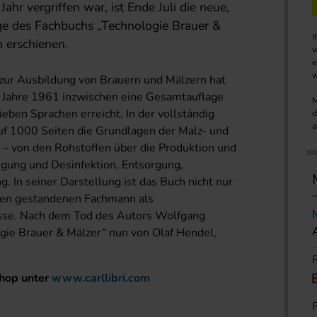
hr vergriffen war, ist Ende Juli die neue,
age des Fachbuchs „Technologie Brauer &
I
 erschienen.
w
e
w
zur Ausbildung von Brauern und Mälzern hat
m Jahre 1961 inzwischen eine Gesamtauflage
M
eben Sprachen erreicht. In der vollständig
d
a
f 1000 Seiten die Grundlagen der Malz- und
 – von den Rohstoffen über die Produktion und
nigung und Desinfektion, Entsorgung,
. In seiner Darstellung ist das Buch nicht nur
r den gestandenen Fachmann als
sse. Nach dem Tod des Autors Wolfgang
gie Brauer & Mälzer“ nun von Olaf Hendel,
Shop unter
www.carllibri.com