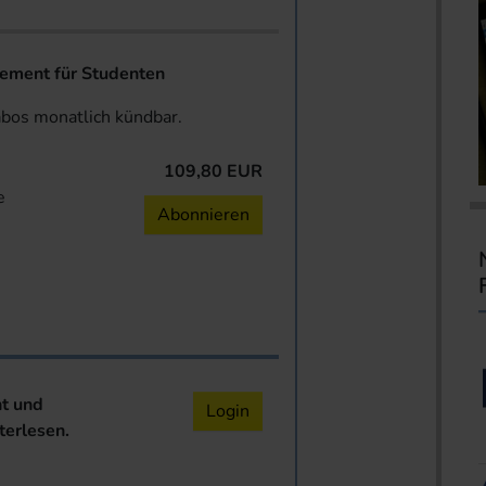
ent für Studenten
abos monatlich kündbar.
109,80 EUR
e
Abonnieren
nt und
Login
terlesen.