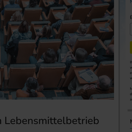
I
w
e
w
M
d
a
m Lebensmittelbetrieb