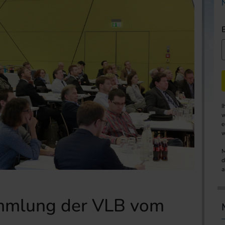
I
w
e
w
M
d
a
ammlung der VLB vom