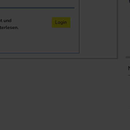
nt und
Login
terlesen.