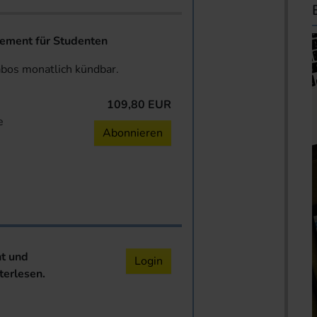
ent für Studenten
abos monatlich kündbar.
109,80 EUR
e
Abonnieren
nt und
Login
terlesen.