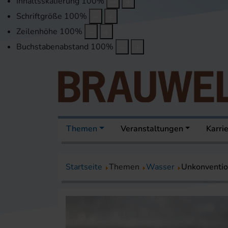
Inhaltsskalierung
100
%
Schriftgröße
100
%
Zeilenhöhe
100
%
Buchstabenabstand
100
%
Themen
Veranstaltungen
Karri
Startseite
Themen
Wasser
Unkonventi