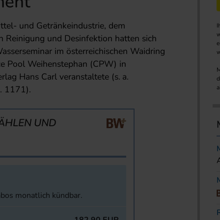
ment
tel- und Getränkeindustrie, dem
I
w
 Reinigung und Desinfektion hatten sich
e
sserseminar im österreichischen Waidring
w
ce Pool Weihenstephan (CPW) in
M
ag Hans Carl veranstaltete (s. a.
d
 1171).
a
ÄHLEN UND
abos monatlich kündbar.