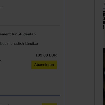
en
ent für Studenten
abos monatlich kündbar.
109,80 EUR
e
Abonnieren