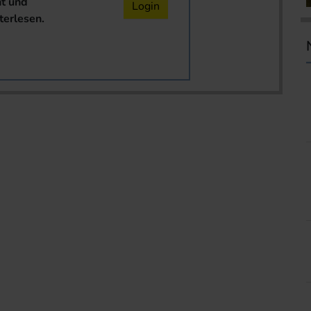
nt und
Login
terlesen.