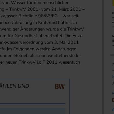
ät von Wasser für den menschlichen
ng – TrinkwV 2001) vom 21. März 2001 –
I
kwasser-Richtlinie 98/83/EG – war seit
w
ben Jahre lang in Kraft und hatte sich
e
w
twendiger Änderungen wurde die TrinkwV
m für Gesundheit überarbeitet. Die Erste
M
d
rinkwasserverordnung vom 3. Mai 2011
a
raft. Im Folgenden werden Änderungen
brunnen-Betrieb als Lebensmittelhersteller
der neuen TrinkwV i.d.F 2011 wesentlich
ÄHLEN UND