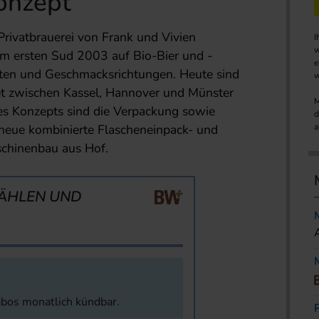
onzept
Privatbrauerei von Frank und Vivien
I
w
dem ersten Sud 2003 auf Bio-Bier und -
e
ten und Geschmacksrichtungen. Heute sind
w
et zwischen Kassel, Hannover und Münster
M
res Konzepts sind die Verpackung sowie
d
 neue kombinierte Flascheneinpack- und
a
schinenbau aus Hof.
ÄHLEN UND
abos monatlich kündbar.