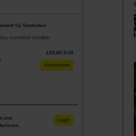
ent für Studenten
abos monatlich kündbar.
109,80 EUR
e
Abonnieren
nt und
Login
terlesen.